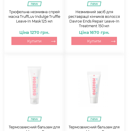
new
new
Трюфельна незмивна спрей
Незмивний засіб для
маска TruffLuv Indulge Truffle
реставрації кінчиків волосся
Leave-In Mask 125 мл
Davroe Ends Repair Leave-In
Treatment 150 мл
Ціна 1270 грн.
Ціна 1670 грн.
Купити
Купити
new
new
Термозахисний бальзам для
Термозахисний бальзам для