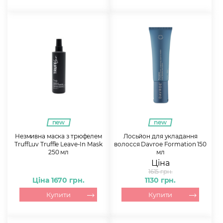
new
new
Незмивна маска з трюфелем
Лосьйон для укладання
TruffLuv Truffle Leave-In Mask
волосся Davroe Formation 150
250 мл
мл
Ціна
1615 грн.
Ціна 1670 грн.
1130 грн.
Купити
Купити