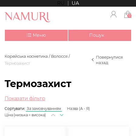
RU
UA
0
Меню
Пошук
Корейська косметика
Волосся
Повернутися
назад
Термозахист
Термозахист
Показати фільтр
Сортувати:
За замовчуванням
Назва (А - Я)
Ціна (низька > висока)