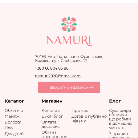
76493, Україна, м. Івано-Франківськ,
Крихівці, вул. Слобідська 22
+380 66 804 05 86
namuri2020@gmail.com
Зворотний дзвінок
Каталог
Магазин
Блог
Обличчя
Контакти
Про нас
Суха шкіра
обличчя:
Макіяж
Бьюті блог
Договір публічної
що робити
оферти
Волосся
Оплата і
в домашніх
доставка
умовах
Тіло
Обмін і
7 правил
Для дітей
повернення
догляду за