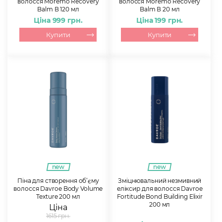
волосся Moremo Recovery
волосся Moremo Recovery
Balm В 120 мл
Balm В 20 мл
Ціна 999 грн.
Ціна 199 грн.
Купити
Купити
new
new
Піна для створення об’єму
Зміцнювальний незмивний
волосся Davroe Body Volume
еліксир для волосся Davroe
Texture 200 мл
Fortitude Bond Building Elixir
200 мл
Ціна
1615 грн.