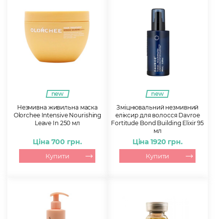
new
new
Незмивна живильна маска
Зміцнювальний незмивний
Olorchee Intensive Nourishing
еліксир для волосся Davroe
Leave In 250 мл
Fortitude Bond Building Elixir 95
мл
Ціна 700 грн.
Ціна 1920 грн.
Купити
Купити