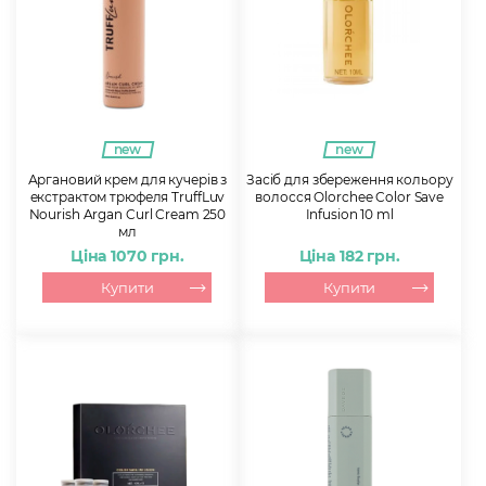
new
new
Аргановий крем для кучерів з
Засіб для збереження кольору
екстрактом трюфеля TruffLuv
волосся Olorchee Color Save
Nourish Argan Curl Cream 250
Infusion 10 ml
мл
Ціна 1070 грн.
Ціна 182 грн.
Купити
Купити