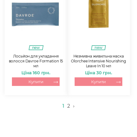
new
new
Лосьйон для укладання
Незмивна живильна маска
волосся Davroe Formation 15
Olorchee Intensive Nourishing
мл
Leave In 10 мл
Ціна 160 грн.
Ціна 30 грн.
Купити
Купити
1
2
›