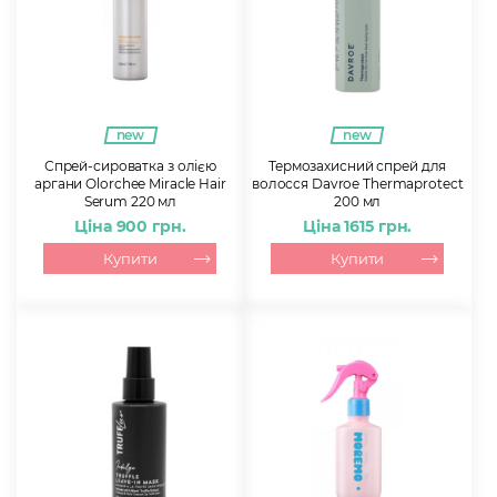
new
new
Спрей-сироватка з олією
Термозахисний спрей для
аргани Olorchee Miracle Hair
волосся Davroe Thermaprotect
Serum 220 мл
200 мл
Ціна 900 грн.
Ціна 1615 грн.
Купити
Купити