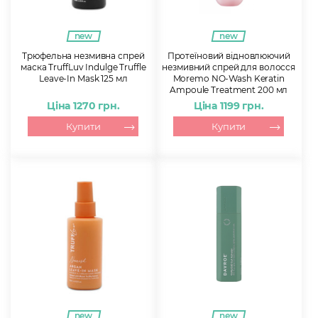
new
new
Трюфельна незмивна спрей
Протеїновий відновлюючий
маска TruffLuv Indulge Truffle
незмивний спрей для волосся
Leave-In Mask 125 мл
Moremo NO-Wash Keratin
Ampoule Treatment 200 мл
Ціна 1270 грн.
Ціна 1199 грн.
Купити
Купити
new
new