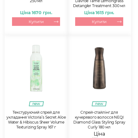
250 мл
Davroe Tame Lemongrass
Detangler Treatment 300 мл
Ціна 1670 грн.
Ціна 1615 грн.
Купити
Купити
new
new
Текстуруючий спрей для
Cпрей-стайлінг для
укладання Victoria’s Secret Aloe
кучерявого волосся NEQI
Water & Hibiscus Sheer Volume
Diamond Glass Styling Spray
Texturizing Spray 167 г
Curly 180 мл
Ціна