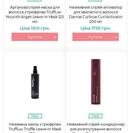
Арганова спрей-маска для
Незмивний спрей-активатор
волосся з трюфелем TruffLuv
для хвилястого волосся
Nourish Argan Leave-In Mask 125
Davroe Curlicue Curl Activator
мл
200 мл
Ціна 1100 грн.
Ціна 1730 грн.
Купити
Купити
new
new
Незмивна маска з трюфелем
Незмивний спрей-кондиціонер
TruffLuv Truffle Leave-In Mask
для розплутування волосся