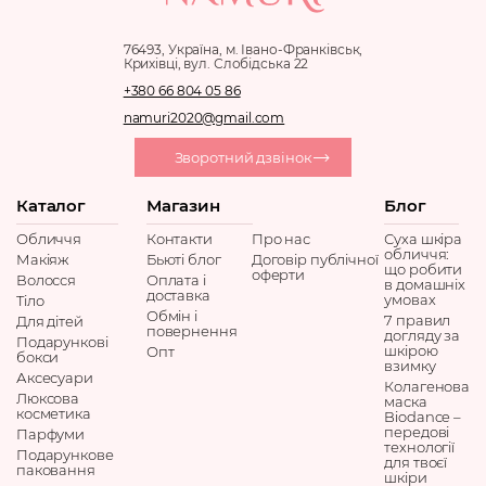
76493, Україна, м. Івано-Франківськ,
Крихівці, вул. Слобідська 22
+380 66 804 05 86
namuri2020@gmail.com
Зворотний дзвінок
Каталог
Магазин
Блог
Обличчя
Контакти
Про нас
Суха шкіра
обличчя:
Макіяж
Бьюті блог
Договір публічної
що робити
оферти
Волосся
Оплата і
в домашніх
доставка
умовах
Тіло
Обмін і
7 правил
Для дітей
повернення
догляду за
Подарункові
шкірою
Опт
бокси
взимку
Аксесуари
Колагенова
Люксова
маска
косметика
Biodance –
передові
Парфуми
технології
Подарункове
для твоєї
паковання
шкіри