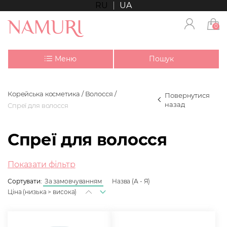
RU
UA
0
Меню
Пошук
Корейська косметика
Волосся
Повернутися
назад
Спреї для волосся
Спреї для волосся
Показати фільтр
Сортувати:
За замовчуванням
Назва (А - Я)
Ціна (низька > висока)