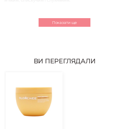
м’яким, блискучим і слухняним.
Маска також забезпечує термозахист
під час
укладання та знижує ламкість, надаючи локонам сили та
еластичності. Легка кремова текстура не обтяжує
Показати ще
волосся, не залишає жирного блиску й чудово підходить
для щоденного використання на всіх типах волосся.
Об'єм:
25
0 мл.
ВИ ПЕРЕГЛЯДАЛИ
Спосіб застосування:
нанесіть невелику кількість маски на чисте, вологе або
підсушене рушником волосся. Рівномірно розподіліть
по довжині, особливу увагу приділіть сухим і
пошкодженим ділянкам. Не змивайте. Можна
використовувати перед укладкою феном або як
щоденний зволожувальний засіб.