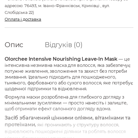
адресою: 76493, м. Івано-Франківськ, Крихівці , вул.
Слобідська 22)
Оплата і доставка
Опис
Відгуків (0)
Olorchee Intensive Nourishing Leave-In Mask
— це
інтенсивна незмивна маска для волосся, яка забезпечує
потужне живлення, зволоження та захист без потреби
змивання. Ідеально підходить для пошкодженого,
тьмяного, фарбованого або сухого волосся, яке потребує
щоденної підтримки та відновлення.
Формула маски розроблена для глибокого догляду з
мінімальними зусиллями — просто нанесіть і залиште,
щоб отримати ефект салонного догляду вдома.
Засіб збагачений цінними оліями, вітамінами та
протеїнами,
які проникають у структуру волосся,
відновлюють пошкоджені ділянки та роблять волосся