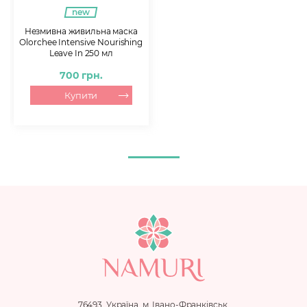
Склад:
new
Aqua, Polyquaternium-37, Cetyl Alcohol, Cetearyl Alcohol,
Незмивна живильна маска
Glycerin, Propylene Glycol, Hyaluronan, Isopropyl Myristate,
Olorchee Intensive Nourishing
Leave In 250 мл
Polyvinylpyrrolidone, Hydrolyzed Collagen, Sodium Lauroyl
Hydrolyzed Silk, L-Arginine, Parfum, Macadamia Ternifolia
700 грн.
Seed Oil, Alpha Bisabolol, Methyl Parahydroxybenzoate,
Купити
Propylparaben.
76493, Україна, м. Івано-Франківськ,