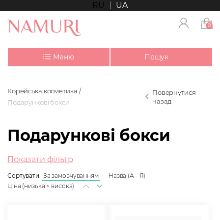
RU
UA
0
Меню
Пошук
Корейська косметика
Повернутися
назад
Подарункові бокси
Подарункові бокси
Показати фільтр
Сортувати:
За замовчуванням
Назва (А - Я)
Ціна (низька > висока)