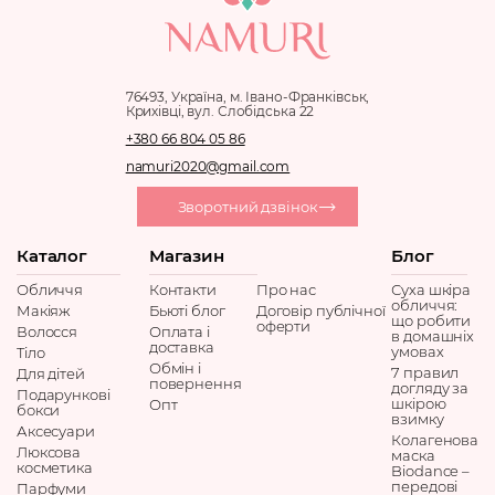
76493, Україна, м. Івано-Франківськ,
Крихівці, вул. Слобідська 22
+380 66 804 05 86
namuri2020@gmail.com
Зворотний дзвінок
Каталог
Магазин
Блог
Обличчя
Контакти
Про нас
Суха шкіра
обличчя:
Макіяж
Бьюті блог
Договір публічної
що робити
оферти
Волосся
Оплата і
в домашніх
доставка
умовах
Тіло
Обмін і
7 правил
Для дітей
повернення
догляду за
Подарункові
шкірою
Опт
бокси
взимку
Аксесуари
Колагенова
Люксова
маска
косметика
Biodance –
передові
Парфуми