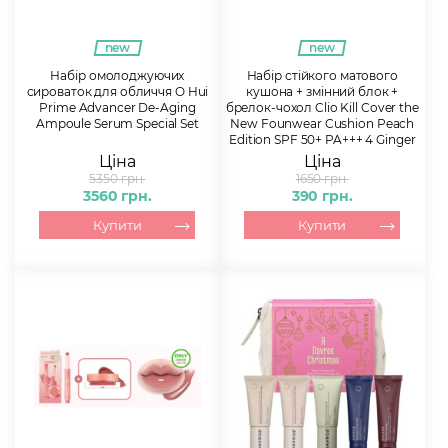
new
new
Набір омолоджуючих
Набір стійкого матового
сироваток для обличчя O Hui
кушона + змінний блок +
Prime Advancer De-Aging
брелок-чохол Clio Kill Cover the
Ampoule Serum Special Set
New Founwear Cushion Peach
Edition SPF 50+ PA+++ 4 Ginger
Ціна
Ціна
5350 грн.
1650 грн.
3560 грн.
390 грн.
Купити
Купити