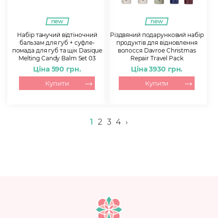
new
new
Набір танучий відтіночний
Різдвяний подарунковий набір
бальзам для губ + суфле-
продуктів для відновлення
помада для губ та щік Dasique
волосся Davroe Christmas
Melting Candy Balm Set 03
Repair Travel Pack
Ціна 590 грн.
Ціна 3930 грн.
Купити
Купити
1
2
3
4
›