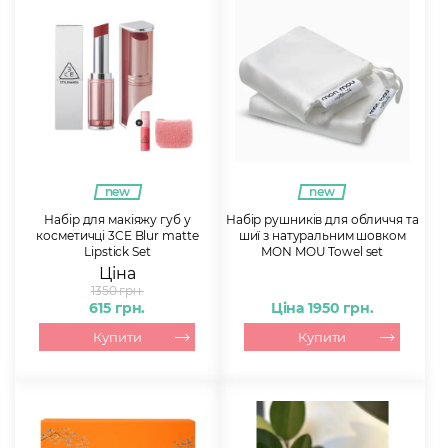
new
new
Набір для макіяжу губ у
Набір рушників для обличчя та
косметичці 3CE Blur matte
шиї з натуральним шовком
Lipstick Set
MON MOU Towel set
Ціна
1350 грн.
615 грн.
Ціна 1950 грн.
Купити
Купити