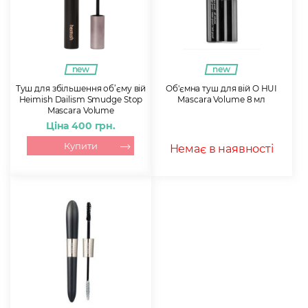
new
new
Туш для збільшення об’єму вій
Об'ємна туш для вій O HUI
Heimish Dailism Smudge Stop
Mascara Volume 8 мл
Mascara Volume
Ціна 400 грн.
Купити
Немає в наявності