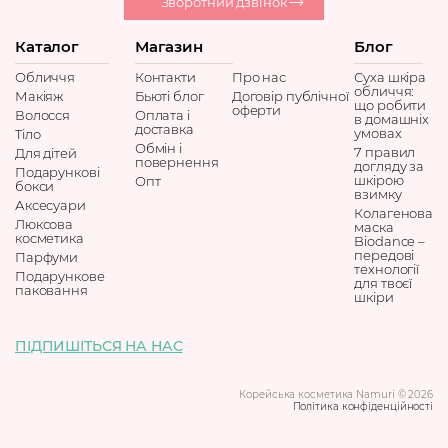
Зворотний дзвінок
Каталог
Магазин
Блог
Обличчя
Контакти
Про нас
Суха шкіра
обличчя:
Макіяж
Бьюті блог
Договір публічної
що робити
оферти
Волосся
Оплата і
в домашніх
доставка
умовах
Тіло
Обмін і
7 правил
Для дітей
повернення
догляду за
Подарункові
шкірою
Опт
бокси
взимку
Аксесуари
Колагенова
Люксова
маска
косметика
Biodance –
передові
Парфуми
технології
Подарункове
для твоєї
паковання
шкіри
ПІДПИШІТЬСЯ НА НАС
Корейська косметика Namuri © 2026
Політика конфіденційності