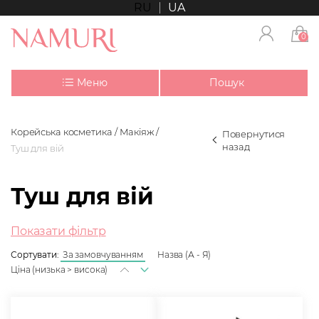
RU
UA
0
Меню
Пошук
Корейська косметика
Макіяж
Повернутися
назад
Туш для вій
Туш для вій
Показати фільтр
Сортувати:
За замовчуванням
Назва (А - Я)
Ціна (низька > висока)