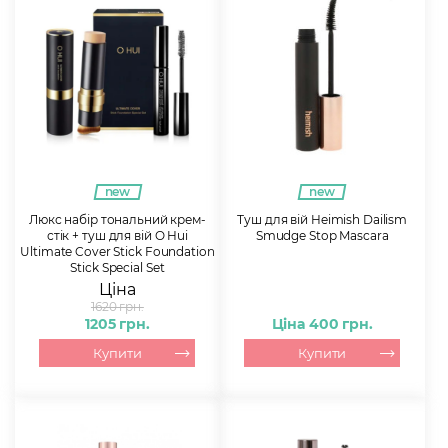
new
new
Люкс набір тональний крем-
Туш для вій Heimish Dailism
стік + туш для вій O Hui
Smudge Stop Mascara
Ultimate Cover Stick Foundation
Stick Special Set
Ціна
1620 грн.
1205 грн.
Ціна 400 грн.
Купити
Купити