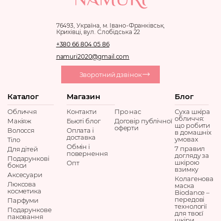
76493, Україна, м. Івано-Франківськ,
Крихівці, вул. Слобідська 22
+380 66 804 05 86
namuri2020@gmail.com
Зворотний дзвінок
Каталог
Магазин
Блог
Обличчя
Контакти
Про нас
Суха шкіра
обличчя:
Макіяж
Бьюті блог
Договір публічної
що робити
оферти
Волосся
Оплата і
в домашніх
доставка
умовах
Тіло
Обмін і
7 правил
Для дітей
повернення
догляду за
Подарункові
шкірою
Опт
бокси
взимку
Аксесуари
Колагенова
Люксова
маска
косметика
Biodance –
передові
Парфуми
технології
Подарункове
для твоєї
паковання
шкіри