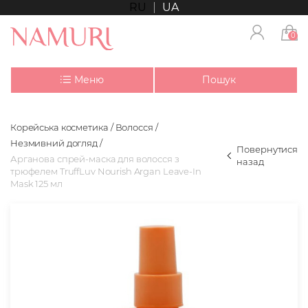
RU
UA
0
Меню
Пошук
Корейська косметика
Волосся
Незмивний догляд
Повернутися
Арганова спрей-маска для волосся з
назад
трюфелем TruffLuv Nourish Argan Leave-In
Mask 125 мл