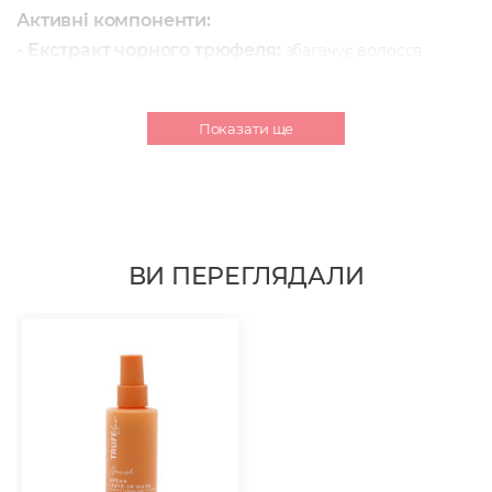
Активні компоненти:
- Екстракт чорного трюфеля:
збагачує волосся
поживними речовинами, антиоксидантами і вітамінами,
покращуючи його загальний стан.
- Арганова олія:
живильна олія, яка покращує стан і
Показати ще
текстуру волосся.
- Гліцерин:
природний зволожувач, який кондиціонує і
зволожує волосся.
- Кератин:
підвищує еластичність та міцність, покращує
блиск і відновлює вологу, зменшує пухнастість.
ВИ ПЕРЕГЛЯДАЛИ
Об'єм:
125 мл.
Спосіб застосування:
розпиліть на вологе волосся, розчешіть та приступайте
до укладання.
Склад:
Water/Aqua/Eau, Cyclopentasiloxane, Cetrimonium Chloride,