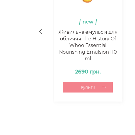
new
Живильна емульсія для
обличчя The History Of
Whoo Essential
Nourishing Emulsion 110
ml
2690 грн.
Купити