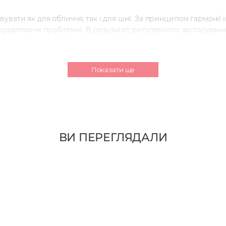
ати як для обличчя, так і для шиї. За принципом гармонії ін
доровлюючи проблемні. В результаті регулярного застосуван
 колір, шкіра насичується вологою та насичується енергією,
Показати ще
рі нанесіть засіб на очищену та тонізовану шкіру обличчя та
м нанесіть крем.
ВИ ПЕРЕГЛЯДАЛИ