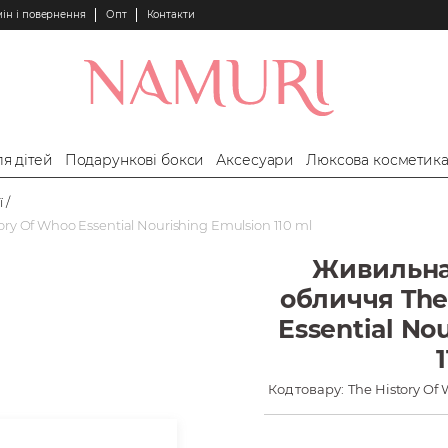
ін і повернення
Опт
Контакти
я дітей
Подарункові бокси
Аксесуари
Люксова косметик
ї
y Of Whoo Essential Nourishing Emulsion 110 ml
Живильна
обличчя The
Essential No
Код товару:
The History Of