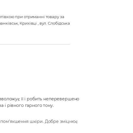
готівкою при отриманні товару за
анківськ, Крихівці , вул. Слобідська
 зволожує її і робить неперевершено
 і рівного гарного тону.
не пом'якшення шкіри. Добре зміцнює