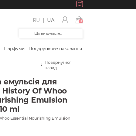
RU
UA
0
а
Парфуми
Подарункове паковання
Повернутися
назад
 емульсія для
 History Of Whoo
urishing Emulsion
110 ml
 Whoo Essential Nourishing Emulsion