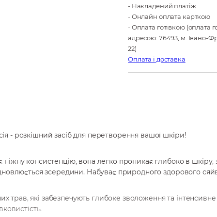
- Накладений платіж
- Онлайн оплата карткою
- Оплата готівкою (оплата 
адресою: 76493, м. Івано-Фр
22)
Оплата і доставка
я - розкішний засіб для перетворення вашої шкіри!
 ніжну консистенцію, вона легко проникає глибоко в шкіру,
дновлюється зсередини. Набуває природного здорового сяйва
існих трав, які забезпечують глибоке зволоження та інтенсив
вковистість.