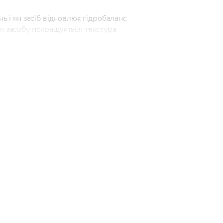
ь і ян засіб відновлює гідробаланс
ня засобу покращується текстура
 а приємний аромат дарує гарний
 шиї легкими рухами, що поплескують.