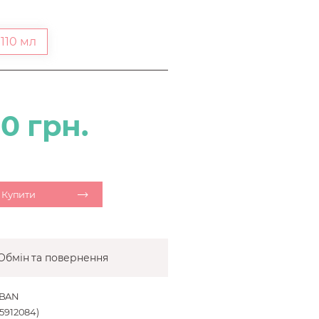
110 мл
0 грн.
Купити
Обмін та повернення
IBAN
912084)