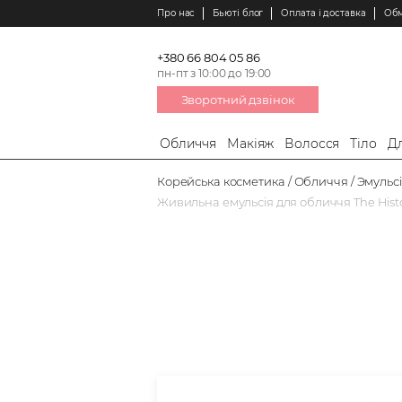
Про нас
Бьюті блог
Оплата і доставка
Обм
+380 66 804 05 86
пн-пт з 10:00 до 19:00
Зворотний дзвінок
Обличчя
Макіяж
Волосся
Тіло
Дл
Корейська косметика
Обличчя
Эмульсі
Живильна емульсія для обличчя The Histor