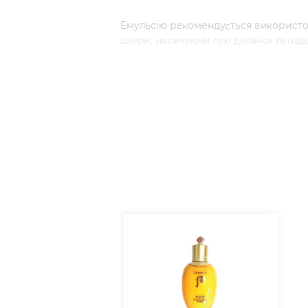
Емульсію рекомендується використовув
шкіри, насичуючи сухі ділянки та оз
шкіри та відновлюється її природний
настрій та заспокоює.
Спосіб застосування: вранці та ввече
Дочекайтеся повного вбирання і поті