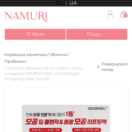
RU
UA
0
Меню
Пошук
Корейська косметика
Обличчя
Пробники
Повернутися
Набір для обличчя: маска-плівка + пінка
назад
очищуюча MediPeel Red Lacto Collagen
Wrapping Mask Sample