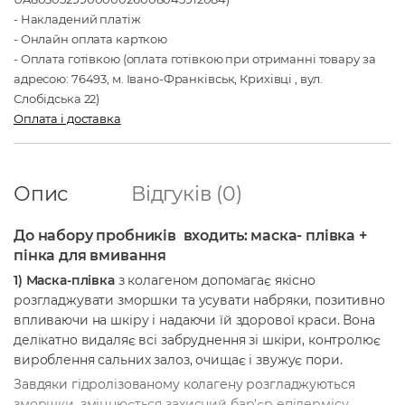
- Накладений платіж
- Онлайн оплата карткою
- Оплата готівкою (оплата готівкою при отриманні товару за
адресою: 76493, м. Івано-Франківськ, Крихівці , вул.
Слобідська 22)
Оплата і доставка
Опис
Відгуків (0)
До набору пробників входить: маска- плівка +
пінка для вмивання
1) Маска-плівка
з колагеном допомагає якісно
розгладжувати зморшки та усувати набряки, позитивно
впливаючи на шкіру і надаючи їй здорової краси. Вона
делікатно видаляє всі забруднення зі шкіри, контролює
вироблення сальних залоз, очищає і звужує пори.
Завдяки гідролізованому колагену розгладжуються
зморшки, зміцнюється захисний бар'єр епідермісу,