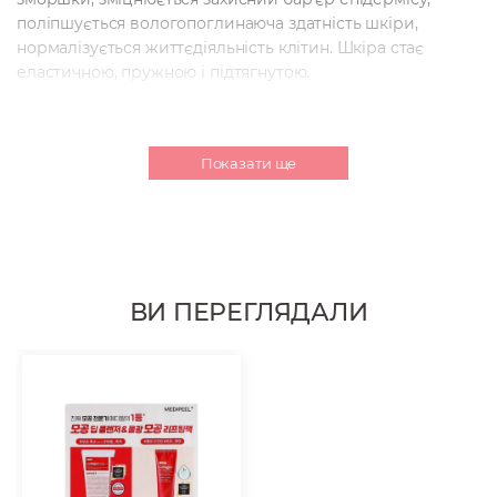
поліпшується вологопоглинаюча здатність шкіри,
нормалізується життєдіяльність клітин. Шкіра стає
еластичною, пружною і підтягнутою.
Олія жожоба підтримує еластичність і пружність шкіри.
Живить шкіру вітамінами А і Е, запобігає появі відчуття
сухості, лущення і подразнень. Олія зміцнює клітини і
Показати ще
відновлює в'ялу і втомлену шкіру, сповільнюючи процес
старіння.
Ферменти лактобактерій підтримують природну
мікрофлору шкіри, покращують структуру колагену,
підвищуючи пружність шкіри. Покращують колір
обличчя, регулюють вироблення меланіну, освітлюють
ВИ ПЕРЕГЛЯДАЛИ
гіперпігментацію.
Спосіб застосування:
після вмивання нанесіть достатню
кількість маски на все обличчя, окрім зони навколо очей
і рота. Після висихання маски на поверхні обличчя
утворюється прозора плівка. Зачекайте поки маска
висохне (10-20 хв) і видаліть її, потягнувши за край