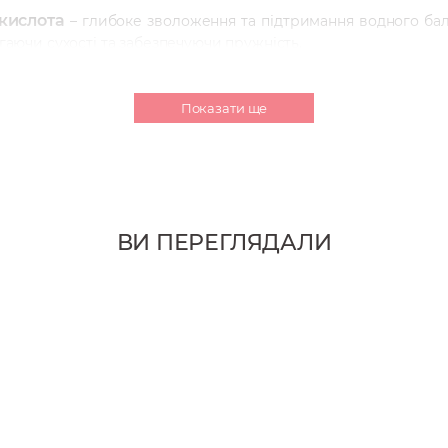
 кислота
– глибоке зволоження та підтримання водного ба
ігаючи сухості та забезпечуючи пружність.
ий антиоксидант, який захищає шкіру від впливу вільних ра
Показати ще
покоює шкіру, знімає роздратування та запалення, надає свіжо
блення колагену та еластину, що допомагає зменшити д
ВИ ПЕРЕГЛЯДАЛИ
іцнює структуру шкіри, підвищуючи її еластичність і робляч
я шкіри, гарантуючи безпеку для чутливої шкіри. Проду
ьність.
ння акуратно протріть педом суху шкіру, або нанесіть педи 
 – допоможіть їй увібратися легкими рухами і продовжуйте 