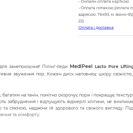
- Онлайн оплата карткою
- Оплата готівкою (оплата 
адресою: 76493, м. Івано-Фр
22)
Оплата і доставка
MediPeel
для занепокоєння! Пілінг-педи
Lacto Pore Lifti
ивне звуження пор. Кожен диск наповнює шкіру свіжістю,
багатим на танін, помітно скорочує пори і покращує текстуру
ь забруднення і відлущують відмерлі клітини, не виклика
 та сяючою, надаючи їй здорового та свіжого вигляду. Під
ення та комфорту.