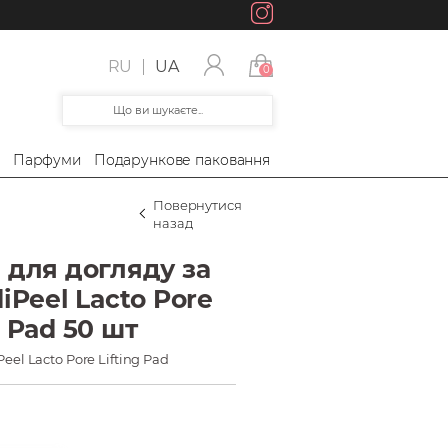
RU
UA
0
а
Парфуми
Подарункове паковання
Повернутися
назад
 для догляду за
Peel Lacto Pore
g Pad 50 шт
eel Lacto Pore Lifting Pad