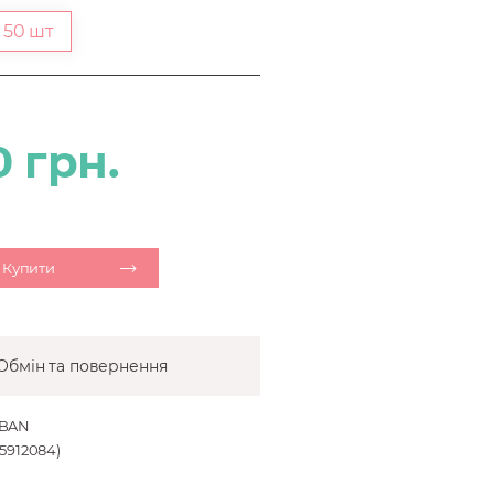
50 шт
0 грн.
Купити
Обмін та повернення
IBAN
912084)