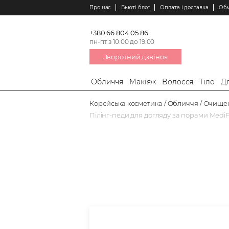
Про нас
Бьюті блог
Оплата і доставка
Обм
+380 66 804 05 86
пн-пт з 10:00 до 19:00
Зворотний дзвінок
Обличчя
Макіяж
Волосся
Тіло
Дл
Корейська косметика
Обличчя
Очищен
Пілінг-педи для догляду за порами MediPe