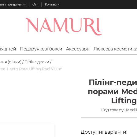
ін і повернення
Опт
Контакти
я дітей
Подарункові бокси
Аксесуари
Люксова косметик
ня (пінки)
Пілінг диски
el Lacto Pore Lifting Pad 50 шт
Пілінг-педи
порами Medi
Liftin
Код товару:
MediP
Доступні варіанти: