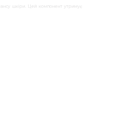
лансу шкіри. Цей компонент утримує
дикалів, уповільнює процес старіння
сті та бархатистості.
рібні зморшки та повернути шкірі
и більш гладкою та сяючою.
кт має веганську сертифікацію, що
на обличчя як локальну маску на 5-10
догляд.