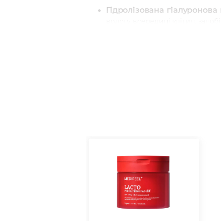
Гідролізована гіалуронова
вологу всередині клітин, запоб
Екстракт винограду
– потужн
та покращує загальний тонус.
Екстракт зеленого чаю
– зас
Пептиди
– стимулюють виро
пружність.
Гідролізований колаген
– зм
Педи пройшли тести на подразненн
підкреслює його етичність та натурал
Спосіб використання:
після вмива
хвилин. Не змивайте залишки есенції
Об'єм:
50 шт (140 мл).