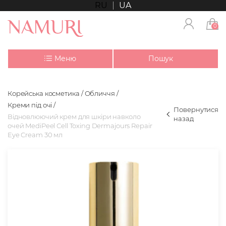
RU
UA
0
Меню
Пошук
Корейська косметика
Обличчя
Креми під очі
Повернутися
Відновлюючий крем для шкіри навколо
назад
очей MediPeel Cell Toxing Dermajours Repair
Eye Cream 30 мл