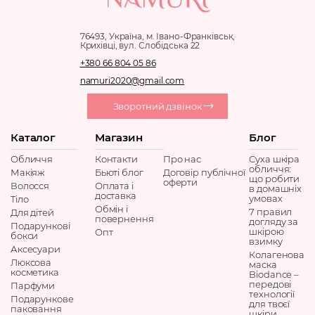
Tripeptide-5, Sodium Hyaluronate, Locustius Bark Extract,
Polysorbate 20, Lecithin, Copper Tripeptide-1, Tripeptide-1,
76493, Україна, м. Івано-Франківськ,
Palmitoyl Pentapeptide-4, Nonapeptide-1, Acetyl
Крихівці, вул. Слобідська 22
Octapeptide -3, Acetyl Hexapeptide-8, Hexapeptide-9,
+380 66 804 05 86
Palmitoyl Tetrapeptide-7, Palmitoyl Tripeptide-1, Fragrance.
namuri2020@gmail.com
Зворотний дзвінок
Каталог
Магазин
Блог
Обличчя
Контакти
Про нас
Суха шкіра
обличчя:
Макіяж
Бьюті блог
Договір публічної
що робити
оферти
Волосся
Оплата і
в домашніх
доставка
умовах
Тіло
Обмін і
7 правил
Для дітей
повернення
догляду за
Подарункові
шкірою
Опт
бокси
взимку
Аксесуари
Колагенова
Люксова
маска
косметика
Biodance –
передові
Парфуми
технології
Подарункове
для твоєї
паковання
шкіри