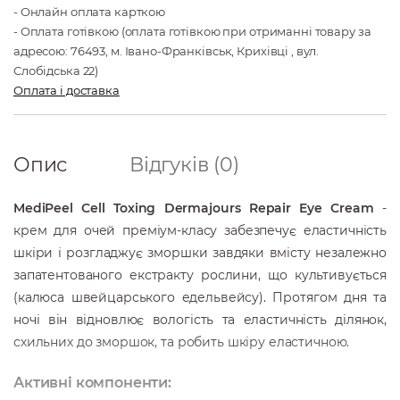
- Онлайн оплата карткою
- Оплата готівкою (оплата готівкою при отриманні товару за
адресою: 76493, м. Івано-Франківськ, Крихівці , вул.
Слобідська 22)
Оплата і доставка
Опис
Відгуків (0)
MediPeel Cell Toxing Dermajours Repair Eye Cream
-
к
рем для очей преміум-класу забезпечує еластичність
шкіри і розгладжує зморшки завдяки вмісту незалежно
запатентованого екстракту рослини, що культивується
(калюса швейцарського едельвейсу). Протягом дня та
ночі він відновлює вологість та еластичність ділянок,
схильних до зморшок, та робить шкіру еластичною.
Активні компоненти: