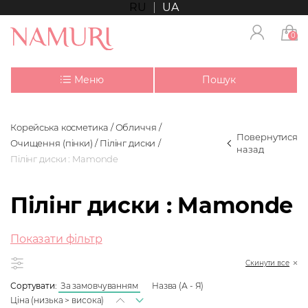
RU
UA
0
Меню
Пошук
Корейська косметика
Обличчя
Повернутися
Очищення (пінки)
Пілінг диски
назад
Пілінг диски : Mamonde
Пілінг диски : Mamonde
Показати фільтр
Скинути все
Сортувати:
За замовчуванням
Назва (А - Я)
Ціна (низька > висока)