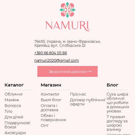
76493, Україна, м. Івано-Франківськ,
Крихівці, вул. Слобідська 22
+380 66 804 05 86
namuri2020@gmail.com
Зворотний дзвінок
Каталог
Магазин
Блог
Обличчя
Контакти
Про нас
Суха шкіра
обличчя:
Макіяж
Бьюті блог
Договір публічної
що робити
оферти
Волосся
Оплата і
в домашніх
доставка
умовах
Тіло
Обмін і
7 правил
Для дітей
повернення
догляду за
Подарункові
шкірою
Опт
бокси
взимку
Аксесуари
Колагенова