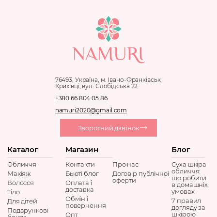
76493, Україна, м. Івано-Франківськ,
Крихівці, вул. Слобідська 22
+380 66 804 05 86
namuri2020@gmail.com
Зворотний дзвінок
Каталог
Магазин
Блог
Обличчя
Контакти
Про нас
Суха шкіра
обличчя:
Макіяж
Бьюті блог
Договір публічної
що робити
оферти
Волосся
Оплата і
в домашніх
доставка
умовах
Тіло
Обмін і
7 правил
Для дітей
повернення
догляду за
Подарункові
шкірою
Опт
бокси