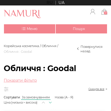
RU
UA
0
Меню
Пошук
Корейська косметика
Обличчя
Повернутися
назад
Обличчя : Goodal
Обличчя : Goodal
Показати фільтр
Скинути все
Сортувати:
За замовчуванням
Назва (А - Я)
Ціна (низька > висока)